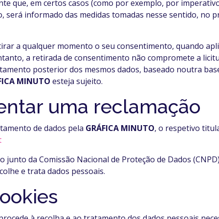
ente que, em certos casos (como por exemplo, por imperativ
o, será informado das medidas tomadas nesse sentido, no p
etirar a qualquer momento o seu consentimento, quando aplic
ntanto, a retirada de consentimento não compromete a lici
tamento posterior dos mesmos dados, baseado noutra base
FICA MINUTO
esteja sujeito.
esentar uma reclamação
ratamento de dados pela
GRÁFICA MINUTO
, o respetivo titu
t
 junto da Comissão Nacional de Proteção de Dados (CNPD), 
colhe e trata dados pessoais.
cookies
 procede à recolha e ao tratamento dos dados pessoais nece