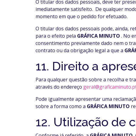
O titular dos dados pessoais, deve ter pres
imediatamente satisfeito. De qualquer mod
momento em que o pedido for efetuado.
O titular dos dados pessoais pode, ainda, r
para o efeito pela
GRÁFICA MINUTO
. No e
consentimento previamente dado nem o tra
contrato ou da obrigação legal a que a
GRÁ
11. Direito a apr
Para qualquer questão sobre a recolha e t
através do endereço
geral@graficaminuto.p
Pode igualmente apresentar uma reclamação
sobre a forma como a
GRÁFICA MINUTO
re
12. Utilização de 
Conforme já referido, a
GRÁFICA MINUTO
,