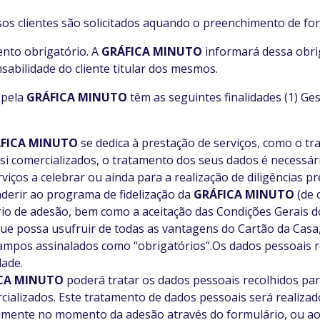
s clientes são solicitados aquando o preenchimento de fo
ento obrigatório. A
GRÁFICA MINUTO
informará dessa obri
sabilidade do cliente titular dos mesmos.
 pela
GRÁFICA MINUTO
têm as seguintes finalidades (1) Ges
FICA MINUTO
se dedica à prestação de serviços, como o t
por si comercializados, o tratamento dos seus dados é necess
iços a celebrar ou ainda para a realização de diligências pr
derir ao programa de fidelização da
GRÁFICA MINUTO
(de 
rio de adesão, bem como a aceitação das Condições Gerais do
que possa usufruir de todas as vantagens do Cartão da Casa,
ampos assinalados como “obrigatórios”.Os dados pessoais re
dade.
CA MINUTO
poderá tratar os dados pessoais recolhidos par
rcializados. Este tratamento de dados pessoais será reali
amente no momento da adesão através do formulário, ou ao 