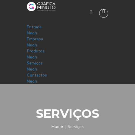
Entrada
Neon
Empresa
Neon
Produtos
Neon
Serviços
Neon
Contactos
Neon
SERVIÇOS
Home
|
Serviços