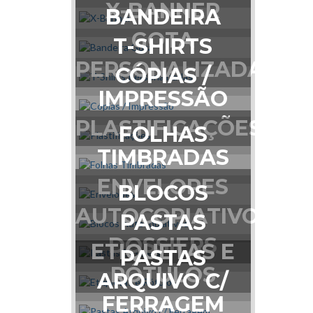
X-BANNER
BANDEIRA
GOTA
T-SHIRTS
PERSONALIZADAS
CÓPIAS /
IMPRESSÃO
PLASTIFICAÇÕES
FOLHAS
TIMBRADAS
ENVELOPES
BLOCOS
AUTOCOPIATIVOS
PASTAS
DOSSIERS
ETIQUETAS E
PASTAS
RÓTULOS
ARQUIVO C/
FERRAGEM