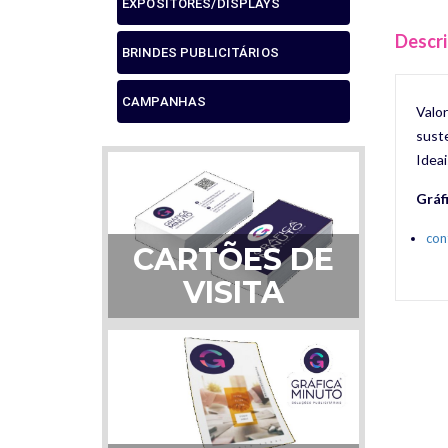
EXPOSITORES/DISPLAYS
Descr
BRINDES PUBLICITÁRIOS
CAMPANHAS
Valo
suste
Ideai
Gráf
con
CARTÕES DE
VISITA