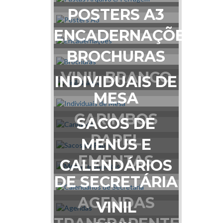
POSTERS A3
ENCADERNAÇÕES
BROCHURAS
VINIL BRANCO
INDIVIDUAIS DE
MESA
CARIMBOS
SACOS DE
PAPEL
MENUS E
EMENTAS
CALENDÁRIOS
DE SECRETÁRIA
AGENDAS
VINIL