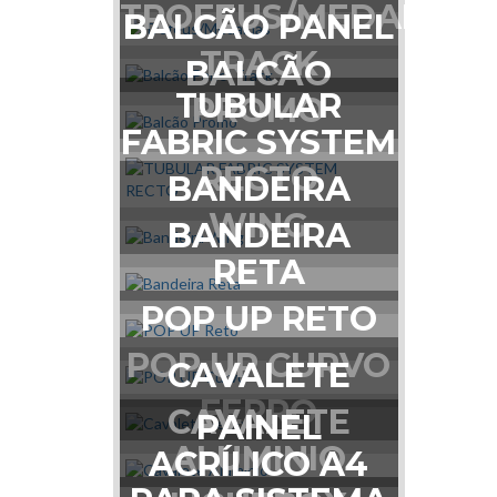
TROFEUS/MEDALHAS
BALCÃO PANEL
TRACK
BALCÃO
TUBULAR
PROMO
FABRIC SYSTEM
RECTO
BANDEIRA
WING
BANDEIRA
RETA
POP UP RETO
POP UP CURVO
CAVALETE
FERRO
CAVALETE
PAINEL
ALUMINIO
ACRÍLICO A4