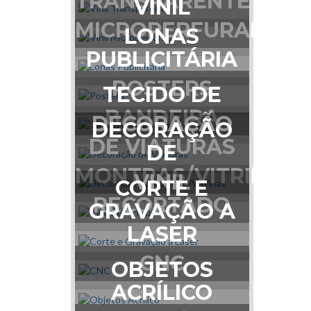
TRANSPARENTE
VINIL
MICROPERFURADO
LONAS
PUBLICITÁRIA
POSTERS
TECIDO DE
BANDEIRA
DECORAÇÃO
DECORAÇÃO
DE VIATURAS
DE
MONTRAS/VITRINAS
VINIL
CORTE E
RECORTADO
GRAVAÇÃO A
LASER
CNC
OBJETOS
ACRÍLICO