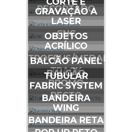
CORTE E
RECORTADO
GRAVAÇÃO A
LASER
CNC
OBJETOS
ACRÍLICO
TROFEUS/MEDALHAS
BALCÃO PANEL
TRACK
BALCÃO
TUBULAR
PROMO
FABRIC SYSTEM
RECTO
BANDEIRA
WING
BANDEIRA RETA