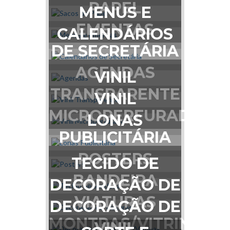
PAPEL
MENUS E
EMENTAS
CALENDÁRIOS
DE SECRETÁRIA
AGENDAS
VINIL
TRANSPARENTE
VINIL
MICROPERFURADO
LONAS
PUBLICITÁRIA
POSTERS
TECIDO DE
BANDEIRA
DECORAÇÃO DE
VIATURAS
DECORAÇÃO DE
MONTRAS/VITRINAS
VINIL