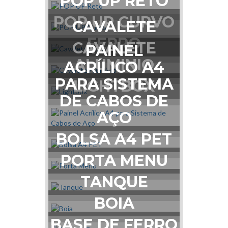
POP UP RETO
POP UP CURVO
CAVALETE
FERRO
CAVALETE
PAINEL
ALUMINIO
ACRÍLICO A4
PARA SISTEMA
LIGHTBOX
DE CABOS DE
AÇO
BOLSA A4 PET
PORTA MENU
TANQUE
BOIA
BASE DE FERRO