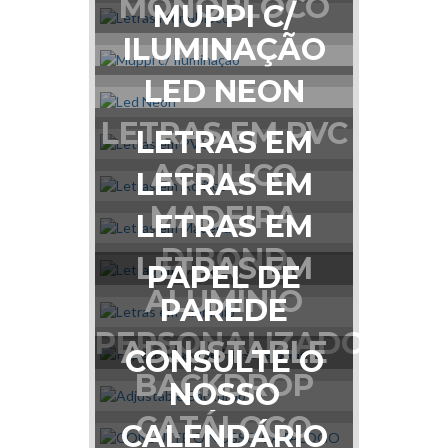
MONOBLOCO
MUPPI C/
ILUMINAÇÃO
LED NEON
LETRAS EM PVC
LETRAS EM
ACRILICO
LETRAS EM
MADEIRA
LETRAS EM
DIBOND
LETRAS EM
PAPEL DE
ALUMÍNIO
PAREDE
PERSONALIZADO
ADJUSTABLE
CONSULTE O
BACKDROP
NOSSO
CATÁLOGO
CALENDÁRIO