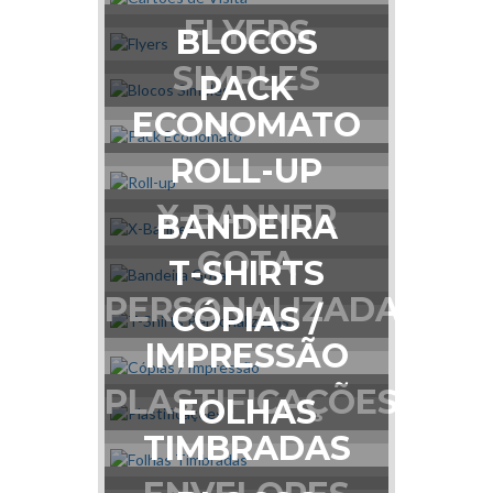
FLYERS
BLOCOS
SIMPLES
PACK
ECONOMATO
ROLL-UP
X-BANNER
BANDEIRA
GOTA
T-SHIRTS
PERSONALIZADAS
CÓPIAS /
IMPRESSÃO
PLASTIFICAÇÕES
FOLHAS
TIMBRADAS