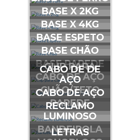
BASE X 2KG
BASE X 4KG
BASE ESPETO
BASE CHÃO
BASE PAREDE
CLIP PARA
CABO DE DE
CABO DE AÇO
AÇO
CHÃO/TETO
CABO DE AÇO
PAREDE
RECLAMO
LUMINOSO
BANDEIROLA
LETRAS