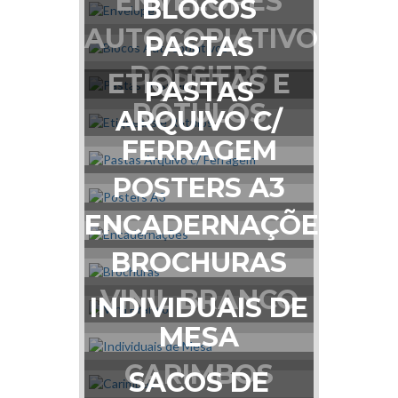
ENVELOPES
BLOCOS
AUTOCOPIATIVOS
PASTAS
DOSSIERS
ETIQUETAS E
PASTAS
RÓTULOS
ARQUIVO C/
FERRAGEM
POSTERS A3
ENCADERNAÇÕES
BROCHURAS
VINIL BRANCO
INDIVIDUAIS DE
MESA
CARIMBOS
SACOS DE