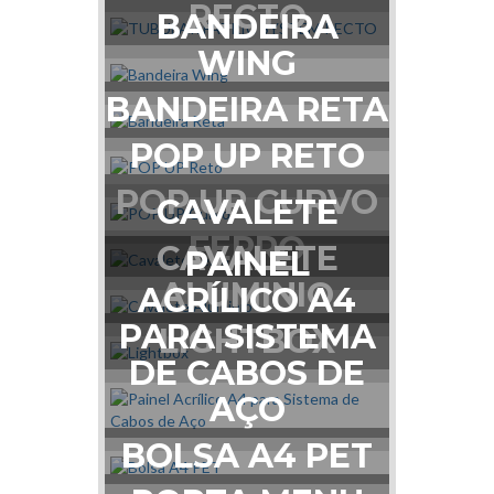
RECTO
BANDEIRA
WING
BANDEIRA RETA
POP UP RETO
POP UP CURVO
CAVALETE
FERRO
CAVALETE
PAINEL
ALUMINIO
ACRÍLICO A4
PARA SISTEMA
LIGHTBOX
DE CABOS DE
AÇO
BOLSA A4 PET