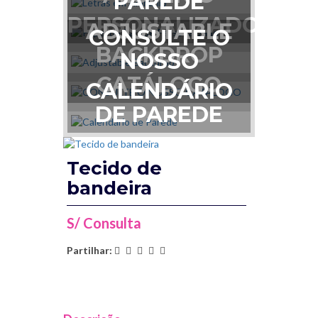
PAREDE
PERSONALIZADO
ADJUSTABLE
CONSULTE O
BACKDROP
NOSSO
CATÁLOGO
CALENDÁRIO
DE PAREDE
Tecido de
bandeira
S/ Consulta
Partilhar: