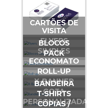
CARTÕES DE
VISITA
FLYERS
BLOCOS
SIMPLES
PACK
ECONOMATO
ROLL-UP
X-BANNER
BANDEIRA
GOTA
T-SHIRTS
PERSONALIZADAS
CÓPIAS /