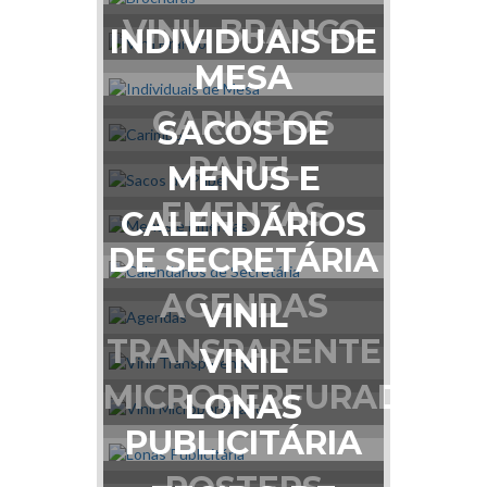
VINIL BRANCO
INDIVIDUAIS DE
MESA
CARIMBOS
SACOS DE
PAPEL
MENUS E
EMENTAS
CALENDÁRIOS
DE SECRETÁRIA
AGENDAS
VINIL
TRANSPARENTE
VINIL
MICROPERFURADO
LONAS
PUBLICITÁRIA