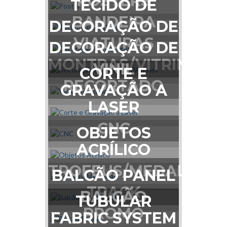
POSTERS
TECIDO DE
BANDEIRA
DECORAÇÃO DE
VIATURAS
DECORAÇÃO DE
MONTRAS/VITRINAS
VINIL
CORTE E
RECORTADO
GRAVAÇÃO A
LASER
CNC
OBJETOS
ACRÍLICO
TROFEUS/MEDALHAS
BALCÃO PANEL
TRACK
BALCÃO
TUBULAR
PROMO
FABRIC SYSTEM