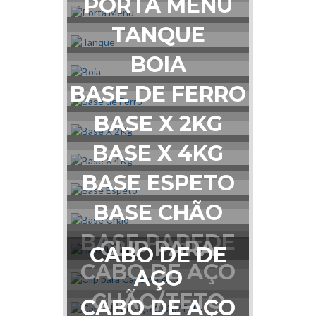
PORTA MENU
TANQUE
BOIA
BASE DE FERRO
BASE X 2KG
BASE X 4KG
BASE ESPETO
BASE CHÃO
BASE PAREDE
CLIP PARA
CABO DE DE
CABO DE AÇO
AÇO
CHÃO/TETO
CABO DE AÇO