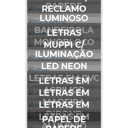
PAREDE
RECLAMO
LUMINOSO
BANDEIROLA
LETRAS
MONOBLOCO
MUPPI C/
ILUMINAÇÃO
LED NEON
LETRAS EM PVC
LETRAS EM
ACRILICO
LETRAS EM
MADEIRA
LETRAS EM
DIBOND
LETRAS EM
PAPEL DE
ALUMÍNIO